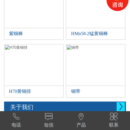
紫铜棒
HMn58-2锰黄铜棒
H70黄铜排
铜带

关于我们




西安晨腾物资有限公司 常年销售铜管，铜棒。
电话
短信
产品
联系
铜棒，铜排等。材质:T1,T2,T3,TP2,Tu1,TU2,