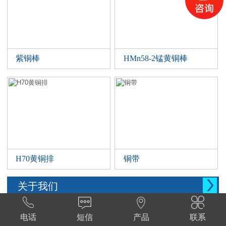
紫铜棒
HMn58-2锰黄铜棒
H70黄铜排
铜带

关于我们




西安晨腾物资有限公司 常年销售铜管，铜棒。
电话
短信
产品
联系
铜棒，铜排等。材质:T1,T2,T3,TP2,Tu1,TU2,