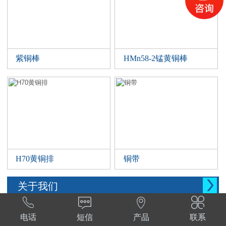
紫铜棒
HMn58-2锰黄铜棒
H70黄铜排
铜带

关于我们




西安晨腾物资有限公司 常年销售铜管，铜棒。
电话
短信
产品
联系
铜棒，铜排等。材质:T1,T2,T3,TP2,Tu1,TU2,