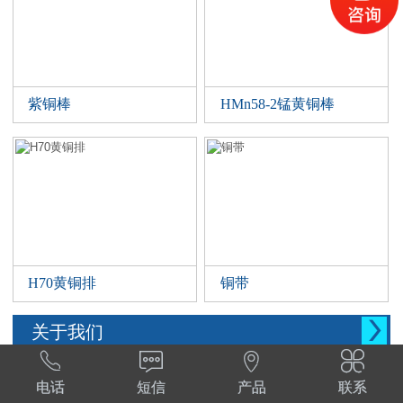
紫铜棒
HMn58-2锰黄铜棒
H70黄铜排
铜带

关于我们




西安晨腾物资有限公司 常年销售铜管，铜棒。
电话
短信
产品
联系
铜棒，铜排等。材质:T1,T2,T3,TP2,Tu1,TU2,