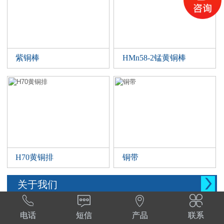
紫铜棒
HMn58-2锰黄铜棒
H70黄铜排
铜带

关于我们




西安晨腾物资有限公司 常年销售铜管，铜棒。
电话
短信
产品
联系
铜棒，铜排等。材质:T1,T2,T3,TP2,Tu1,TU2,