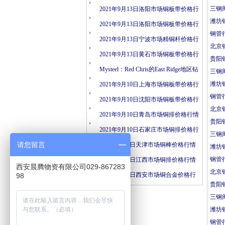
三钢
情
2021年9月13日洛阳市场铜板带价格行
潍坊
情
2021年9月13日洛阳市场铜板带价格行
钢管
情
2021年9月13日宁波市场精铜杆价格行
北京
情
2021年9月13日黄石市场铜板带价格行
贵阳
情
Mysteel：Red Chris的East Ridge地区钻
三钢
潍坊
探结果表明矿化连续性
2021年9月10日上海市场铜板带价格行
钢管
情
2021年9月10日沈阳市场铜板带价格行
北京
情
2021年9月10日青岛市场铜排价格行情
贵阳
2021年9月10日石家庄市场铜排价格行
三钢
请您留言
情
2021年9月6日天津市场铜棒价格行情
潍坊
钢管
2021年9月6日江西市场铜排价格行情
西安晨腾物资有限公司029-867283
北京
2021年9月6日西安市场铜合金价格行
98
贵阳
情
三钢
潍坊
钢管