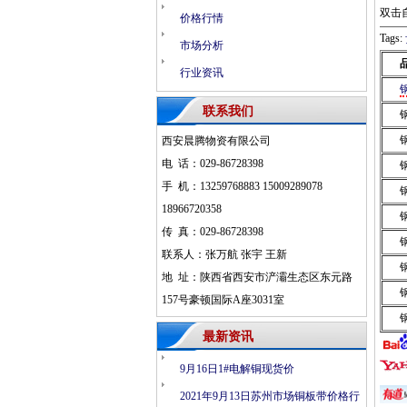
双击
价格行情
Tags:
市场分析
行业资讯
联系我们
西安晨腾物资有限公司
电 话：029-86728398
手 机：13259768883 15009289078
18966720358
传 真：029-86728398
联系人：张万航 张宇 王新
地 址：陕西省西安市浐灞生态区东元路
157号豪顿国际A座3031室
最新资讯
9月16日1#电解铜现货价
2021年9月13日苏州市场铜板带价格行