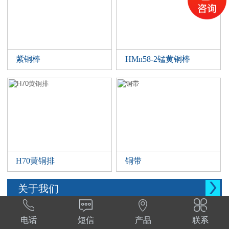
紫铜棒
HMn58-2锰黄铜棒
H70黄铜排
铜带

关于我们




西安晨腾物资有限公司 常年销售铜管，铜棒。
电话
短信
产品
联系
铜棒，铜排等。材质:T1,T2,T3,TP2,Tu1,TU2,