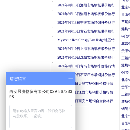
钢管
情
2021年9月13日洛阳市场铜板带价格行
北京
情
2021年9月13日洛阳市场铜板带价格行
贵阳
三钢
情
2021年9月13日宁波市场精铜杆价格行
潍坊
情
2021年9月13日黄石市场铜板带价格行
钢管
情
Mysteel：Red Chris的East Ridge地区钻
北京
探结果表明矿化连续性
2021年9月10日上海市场铜板带价格行
贵阳
情
2021年9月10日沈阳市场铜板带价格行
三钢
潍坊
情
2021年9月10日青岛市场铜排价格行情
钢管
2021年9月10日石家庄市场铜排价格行
请您留言
北京
情
2021年9月6日天津市场铜棒价格行情
贵阳
西安晨腾物资有限公司029-867283
2021年9月6日江西市场铜排价格行情
三钢
98
2021年9月6日西安市场铜合金价格行
潍坊
钢管
情
北京
贵阳