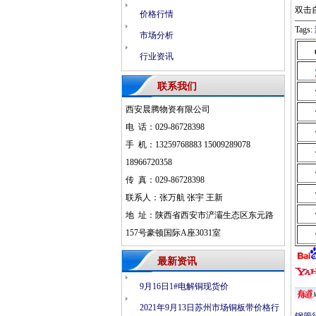
双击
价格行情
Tags:
市场分析
行业资讯
联系我们
西安晨腾物资有限公司
电 话：029-86728398
手 机：13259768883 15009289078
18966720358
传 真：029-86728398
联系人：张万航 张宇 王新
地 址：陕西省西安市浐灞生态区东元路
157号豪顿国际A座3031室
最新资讯
9月16日1#电解铜现货价
2021年9月13日苏州市场铜板带价格行