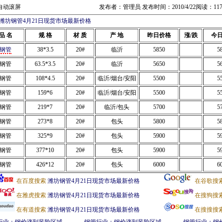
自动滚屏
发布者：管理员 发布时间：2010/4/22阅读：11
潍坊钢管4月21日现货市场最新价格
品 名
规 格
材 质
产 地
昨日价格
涨/跌
今
钢管
38*3.5
20#
临沂
5850
5
钢管
63.5*3.5
20#
临沂
5650
5
钢管
108*4.5
20#
临沂/烟台/安阳
5500
5
钢管
159*6
20#
临沂/烟台/安阳
5500
5
钢管
219*7
20#
临沂/包头
5700
5
钢管
273*8
20#
包头
5800
5
钢管
325*9
20#
包头
5900
5
钢管
377*10
20#
包头
5900
5
钢管
426*12
20#
包头
6000
6
在百度搜索
潍坊钢管4月21日现货市场最新价格
在谷歌搜
在雅虎搜索
潍坊钢管4月21日现货市场最新价格
在搜狗搜
在有道搜索
潍坊钢管4月21日现货市场最新价格
在搜搜搜