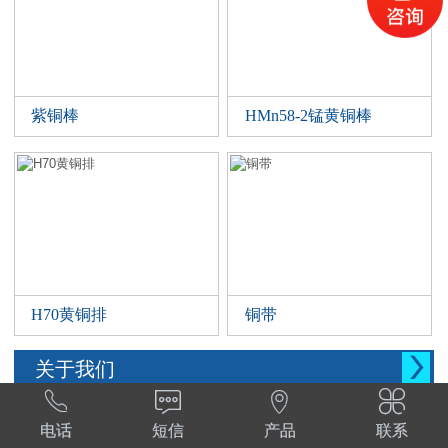
紫铜棒
HMn58-2锰黄铜棒
H70黄铜排
铜带

关于我们




西安晨腾物资有限公司 常年销售铜管，铜棒。
电话
短信
产品
联系
铜棒，铜排等。材质:T1,T2,T3,TP2,Tu1,TU2,