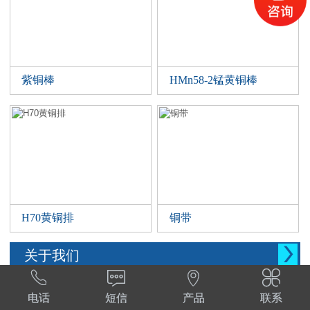
紫铜棒
HMn58-2锰黄铜棒
H70黄铜排
铜带

关于我们




西安晨腾物资有限公司 常年销售铜管，铜棒。
电话
短信
产品
联系
铜棒，铜排等。材质:T1,T2,T3,TP2,Tu1,TU2,