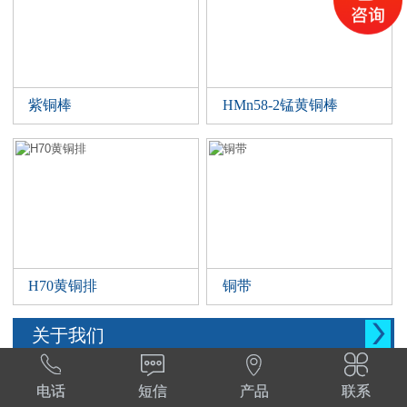
紫铜棒
HMn58-2锰黄铜棒
H70黄铜排
铜带

关于我们




西安晨腾物资有限公司 常年销售铜管，铜棒。
电话
短信
产品
联系
铜棒，铜排等。材质:T1,T2,T3,TP2,Tu1,TU2,