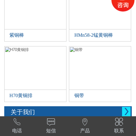
紫铜棒
HMn58-2锰黄铜棒
H70黄铜排
铜带

关于我们




西安晨腾物资有限公司 常年销售铜管，铜棒。
电话
短信
产品
联系
铜棒，铜排等。材质:T1,T2,T3,TP2,Tu1,TU2,