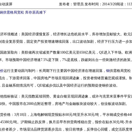
自动滚屏
发布者：管理员 发布时间：2014/3/20阅读：11
铜供需格局宽松 库存居高难下
经济环境概述：美国经济缓慢复苏，经济增长达危机前水平，库存增加贡献较大。欧元
制造业复苏受阻，固定资产投资增速继续回落，出口波动加剧，经济下行压力进一步
各国政策取向：美联储再次缩减资产数量100亿美元至650亿美元，QE进入下半场。
率。市场预期中国经济增速7.5%是下限，7%是底线，跌破则出台一些刺激经济的政策
价
运行主要动因与制约：长周期下行主要因中国经济潜在增速回落，
铜
供需格局宽松
流出，下游需求回落，中国房地产市场呈现回调迹象，投资者情绪普遍悲观或谨慎。
，且金融系统情况尚可，QE缩减步伐以及中国经济运行的预期促使铜价波动。
其他指标验证：美元指数延续弱势。黄金白银呈现回调迹象，或许与克里米亚事件平安
加快。中国股市在2000点附近整理，房地产与金融板块波动较大，创业板波动加剧。
货价格：3月18日，上海电解铜现货报贴水60元/吨至升水30元/吨，平水铜成交价格44820元
吨-45380元/吨。沪期铜止跌反弹，换月后早市持货商维稳出货，报价在贴水30元/吨-
点价者甚少，市场湿法品牌货源逐步流出，较日前增多，反弹信心回暖，成交活跃度