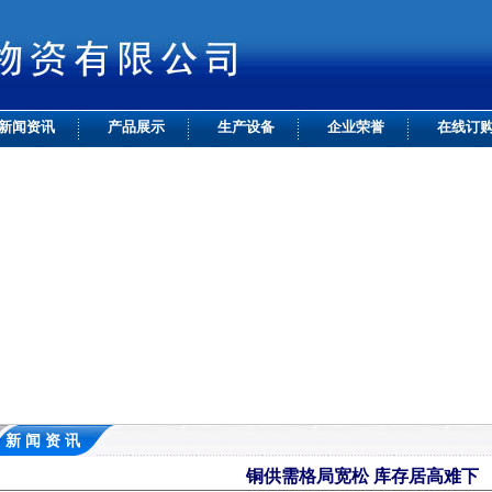
新闻资讯
产品展示
生产设备
企业荣誉
在线订
新 闻 资 讯
铜供需格局宽松 库存居高难下