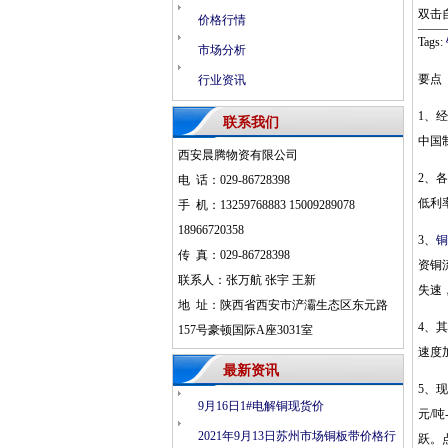
双击
价格行情
Tags:
市场分析
要点
行业资讯
1、
联系我们
中国
西安晨腾物资有限公司
2、
电 话：029-86728398
低利
手 机：13259768883 15009289078
18966720358
3、
铜
传 真：029-86728398
资铜
联系人：张万航 张宇 王新
失速
地 址：陕西省西安市浐灞生态区东元路
4、
157号豪顿国际A座3031室
速度
最新资讯
5、现
9月16日1#电解铜现货价
元/
2021年9月13日苏州市场铜板带价格行
跃。