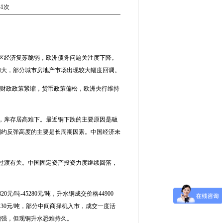
31次
区经济复苏脆弱，欧洲债务问题关注度下降。
加大，部分城市房地产市场出现较大幅度回调。
欧洲财政政策紧缩，货币政策偏松，欧洲央行维持
。
，库存居高难下。最近铜下跌的主要原因是融
制约反弹高度的主要是长周期因素。中国经济未
过渡有关。中国固定资产投资力度继续回落，
/吨-45280元/吨，升水铜成交价格44900
升水30元/吨，部分中间商择机入市，成交一度活
增强，但现铜升水恐难持久。