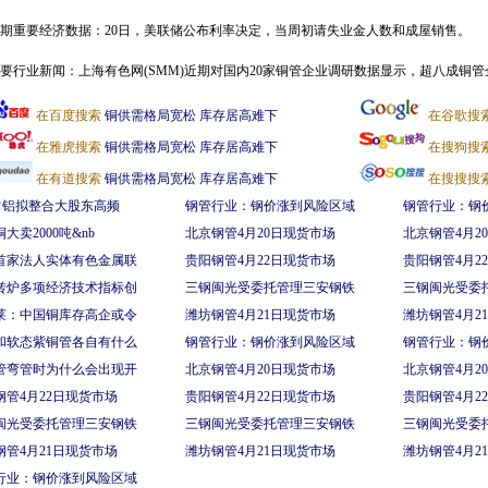
近期重要经济数据：20日，美联储公布利率决定，当周初请失业金人数和成屋销售。
重要行业新闻：上海有色网(SMM)近期对国内20家铜管企业调研数据显示，超八成铜
在百度搜索
铜供需格局宽松 库存居高难下
在谷歌搜
在雅虎搜索
铜供需格局宽松 库存居高难下
在搜狗搜
在有道搜索
铜供需格局宽松 库存居高难下
在搜搜搜
T常铝拟整合大股东高频
钢管行业：钢价涨到风险区域
钢管行业：钢
大卖2000吨&nb
北京钢管4月20日现货市场
北京钢管4月2
首家法人实体有色金属联
贵阳钢管4月22日现货市场
贵阳钢管4月2
转炉多项经济技术指标创
三钢闽光受委托管理三安钢铁
三钢闽光受委
莱：中国铜库存高企或令
潍坊钢管4月21日现货市场
潍坊钢管4月2
和软态紫铜管各自有什么
钢管行业：钢价涨到风险区域
钢管行业：钢
管弯管时为什么会出现开
北京钢管4月20日现货市场
北京钢管4月2
钢管4月22日现货市场
贵阳钢管4月22日现货市场
贵阳钢管4月2
闽光受委托管理三安钢铁
三钢闽光受委托管理三安钢铁
三钢闽光受委
钢管4月21日现货市场
潍坊钢管4月21日现货市场
潍坊钢管4月2
行业：钢价涨到风险区域