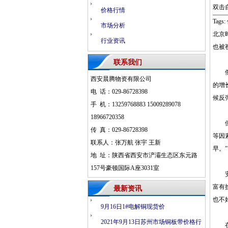
双击
价格行情
Tags:
市场分析
北京
行业资讯
也被
联系我们
俄罗
西安晨腾物资有限公司
的增
电 话：029-86728398
候反
手 机：13259768883 15009289078
18966720358
但是
传 真：029-86728398
等因
联系人：张万航 张宇 王新
早。”
地 址：陕西省西安市浐灞生态区东元路
157号豪顿国际A座3031室
安德
富有
最新资讯
也不
9月16日1#电解铜现货价
2021年9月13日苏州市场铜板带价格行
在俄