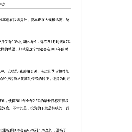
86次
膨胀率也在快速提升，资本正在大规模逃离。这
月仅有0.3%的同比增长，远不及1月时候0.7%
这样的希望，那就是这个增速会在2014年的时
中。安德烈-克莱帕切说，考虑到季节和时段
就讨论经济趋势从复苏到停滞的转变，还是为时过
使得2014年全年2.5%的增长目标变得极
是深度。不幸的是，投资的下跌是持续的，我
膨胀率会在6.9%到7.0%之间，远高于