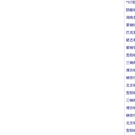
*S
阴极铜
湖南
莱钢
巴克
硬态
紫铜
贵阳
三钢
潍坊
钢管
北京
贵阳
三钢
潍坊
钢管
北京
贵阳