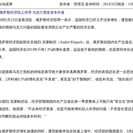
自动滚屏
发布者：管理员 发布时间：2014/3/25阅读：11
俄罗斯经济陷入停滞 乌克兰诱发资本外逃
时间3月25日凌晨消息，俄罗斯经济部周一表示，该国经济已经几乎没有增长，通货
视作围绕乌克兰问题的国际紧张局势正在产生严重的经济后果。
斯经济部副部长安德烈-克莱帕切（Andrei Klepach）说，俄罗斯的国内生产总值在2
长率。该国经济在2013年只有1.3%的增长速度，远远低于最初的预期，但是曾经存在
弹。
随着乌克兰危机的持续发展导致大量资本逃离俄罗斯，经济的表现还在进一步恶化
素，2月时候0.3%的增长其实“不算差”，甚至是“好于预期的”。他也补充说，“现在
烈-克莱帕切说，经济部预期国内生产总值在第一季度整体上可能只有“零左右”的增速，
挑战性。他强调，“不会有经济衰退，但是可能有增长陷入停滞的问题：不管是长度还
好判断到底会持续多长时间。”
罗斯经济增长放缓的同时，通货膨胀率也在快速上涨中。经济部的预测显示，3月的通货