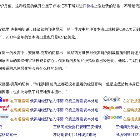
2%的2月值。这种程度的飙升凸显了卢布汇率下滑对进口
价格
上涨趋势的助推，不管是俄
里-克莱帕切说，经济部的预测显示，第一季度中的净资本流出规模是650亿美元到70
下，2013年全年的资本流出量也只是627亿美元。
一的发言中，安德里-克莱帕切指出，虽然西方世界对俄罗斯的制裁措施到目前还
国家关系的降温伤害到投资者信心，俄罗斯的多项经济指标都已经恶化。他说，“我们
间关系的总体恶化将会有什么样的影响。”
里-克莱帕切称，“制裁到目前为止都还没有显着的经济影响，但是这些措施本身已
面因素，也由此导致了对应地资本流出。”
在百度搜索
俄罗斯经济陷入停滞 乌克兰诱发资本外逃
在谷歌搜
在雅虎搜索
俄罗斯经济陷入停滞 乌克兰诱发资本外逃
在搜狗搜
在有道搜索
俄罗斯经济陷入停滞 乌克兰诱发资本外逃
在搜搜搜
识
三钢闽光受委托管理三安钢铁
三钢闽光受委
需格局宽松
潍坊钢管4月21日现货市场
潍坊钢管4月2