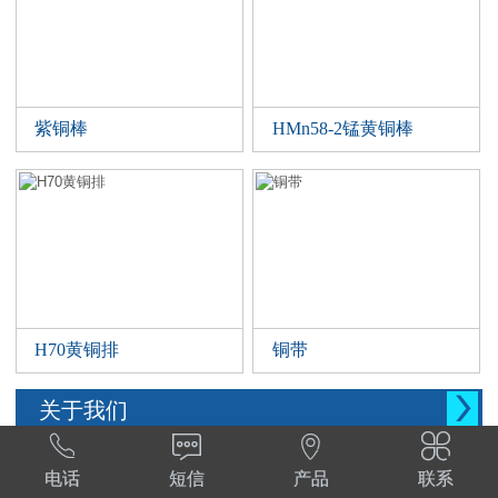
紫铜棒
HMn58-2锰黄铜棒
H70黄铜排
铜带

关于我们




西安晨腾物资有限公司 常年销售铜管，铜棒。
电话
短信
产品
联系
铜棒，铜排等。材质:T1,T2,T3,TP2,Tu1,TU2,