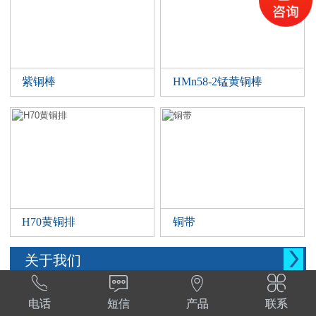
紫铜棒
HMn58-2锰黄铜棒
H70黄铜排
铜带

关于我们




西安晨腾物资有限公司 常年销售铜管，铜棒。
电话
短信
产品
联系
铜棒，铜排等。材质:T1,T2,T3,TP2,Tu1,TU2,