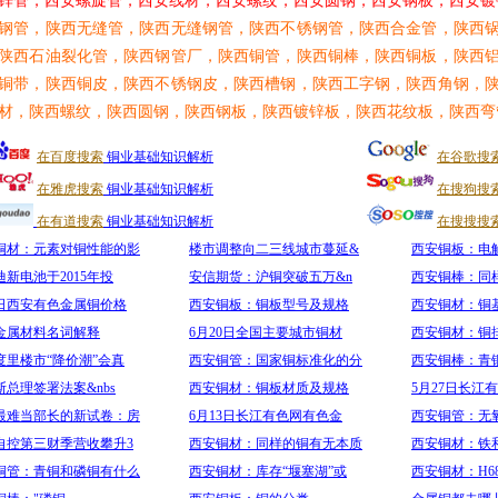
锌管，西安螺旋管，西安线材，西安螺纹，西安圆钢，西安钢板，西安镀
钢管，陕西无缝管，陕西无缝钢管，陕西不锈钢管，陕西合金管，陕西
陕西石油裂化管，陕西钢管厂，陕西铜管，陕西铜棒，陕西铜板，陕西
铜带，陕西铜皮，陕西不锈钢皮，陕西槽钢，陕西工字钢，陕西角钢，
材，陕西螺纹，陕西圆钢，陕西钢板，陕西镀锌板，陕西花纹板，陕西弯
在百度搜索
铜业基础知识解析
在谷歌搜
在雅虎搜索
铜业基础知识解析
在搜狗搜
在有道搜索
铜业基础知识解析
在搜搜搜
铜材：元素对铜性能的影
楼市调整向二三线城市蔓延&
西安铜板：电
迪新电池于2015年投
安信期货：沪铜突破五万&n
西安铜棒：同
1日西安有色金属铜价格
西安铜板：铜板型号及规格
西安铜材：铜
金属材料名词解释
6月20日全国主要城市铜材
西安铜材：铜
度里楼市“降价潮”会真
西安铜管：国家铜标准化的分
西安铜棒：青
斯总理签署法案&nbs
西安铜材：铜板材质及规格
5月27日长江
最难当部长的新试卷：房
6月13日长江有色网有色金
西安铜管：无
自控第三财季营收攀升3
西安铜材：同样的铜有无本质
西安铜材：铁
铜管：青铜和磷铜有什么
西安铜材：库存“堰塞湖”或
西安铜材：H6