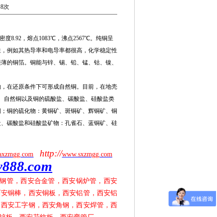
18次
.92，熔点1083℃，沸点2567℃。纯铜呈
性，例如其热导率和电导率都很高，化学稳定性
很薄的铜箔。铜能与锌、锡、铅、锰、钴、镍、
，在还原条件下可形成自然铜。目前，在地壳
物、自然铜以及铜的硫酸盐、碳酸盐、硅酸盐类
铜；铜的硫化物：黄铜矿、斑铜矿、辉铜矿、铜
盐、碳酸盐和硅酸盐矿物：孔雀石、蓝铜矿、硅
http://
axzmgg.com
www.sxzmgg.com
y888.com
钢管，西安合金管，西安锅炉管，西安
西安铜棒，西安铜板，西安铝管，西安铝
，西安工字钢，西安角钢，西安焊管，西