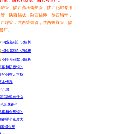
锌板，西安花纹板，西安弯管厂。
锅炉管，陕西高压锅炉管，陕西化肥专用
铝管，陕西铝板，陕西铝棒，陕西铝带，
陕西焊管，陕西镀锌管，陕西螺旋管，陕
管厂
。
索
铜业基础知识解析
索
铜业基础知识解析
索
铜业基础知识解析
解铜和阴极铜的
样的铜有无本质
基本情况
排介绍
铜和磷铜有什么
有色金属铜价
氧铜和含氧铜的
和铜哪个密度大
8黄铜介绍