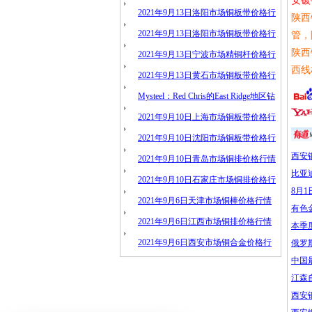
安镀
情
2021年9月13日洛阳市场铜板带价格行
陕西
情
2021年9月13日洛阳市场铜板带价格行
管，
陕西
情
2021年9月13日宁波市场精铜杆价格行
西线
情
2021年9月13日黄石市场铜板带价格行
情
Mysteel：Red Chris的East Ridge地区钻
探结果表明矿化连续性
2021年9月10日上海市场铜板带价格行
情
2021年9月10日沈阳市场铜板带价格行
西安
情
2021年9月10日青岛市场铜排价格行情
比亚
2021年9月10日石家庄市场铜排价格行
8月
情
2021年9月6日天津市场铜棒价格行情
有色
2021年9月6日江西市场铜排价格行情
本季
2021年9月6日西安市场铜合金价格行
俄罗
中国
情
江森
西安