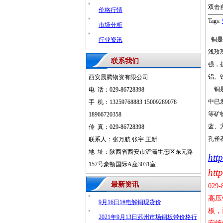
双击
价格行情
Tags:
市场分析
铜是
行业资讯
浅玫
联系我们
强，
铝、
西安晨腾物资有限公司
铜是
电 话：029-86728398
中已
手 机：13259768883 15009289078
等矿
18966720358
蓝、
传 真：029-86728398
孔雀
联系人：张万航 张宇 王新
地 址：陕西省西安市浐灞生态区东元路
htt
157号豪顿国际A座3031室
http
最新资讯
029-
高压
9月16日1#电解铜现货价
板，
2021年9月13日苏州市场铜板带价格行