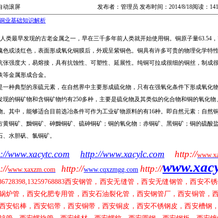
自动滚屏
发布者：管理员 发布时间：2014/8/18阅读：14
铜业基础知识解析
人类最早发现的古老金属之一，早在三千多年前人类就开始使用铜。铜原子量63.54，密度8
瑰色或淡红色，表面形成氧化铜膜后，外观呈紫铜色。铜具有许多可贵的物理化学特
抗张强度大，易熔接，具有抗蚀性、可塑性、延展性。纯铜可拉成很细的铜丝，制成
铁等金属形成合金。
一种典型的亲硫元素，在自然界中主要形成硫化物，只有在强氧化条件下形成氧化物
发现的铜矿物和含铜矿物约有250多种，主要是硫化物及其类似的化合物和铜的氧化
物。其中，能够适合目前选冶条件可作为工业矿物原料的有16种。即自然元素：自然
方黄铜矿、黝铜矿、砷黝铜矿、硫砷铜矿；铜的氧化物：赤铜矿、黑铜矿；铜的硫酸
石、水胆矾、氯铜矿。
p://www.xacytc.com
http://www.xacylc.com
http://
www.x
www.xac
://
http://
http://
www.xaxzm.com
www.cqxzmgg.com
86728398,13259768883
西安钢管，西安无缝管，西安无缝钢管，西安不锈
锅炉管，西安化肥专用管，西安石油裂化管，西安钢管厂，西安铜管，
西安铝棒，西安铝带，西安铜带，西安铜皮，西安不锈钢皮，西安槽钢