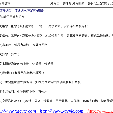
自动滚屏
发布者：管理员 发布时间：2014/10/15阅读：16
西安铜带：简述铜水(气)管的用途
(气)管的用途与分类
(1)给水、配水系统(包括地下、地上、建筑体内、设备连接系统等)；
(2)供热、采暖(包括蒸汽供热回路、地板辐射供热、天花板网格管道、板式系统加热、
(3)水加热、低压力蒸汽、冷凝水回路；
(4)排水、排气；
(5)太阳能系统的收集器、热导管、传送管；
(6)燃料油LP和天然气等燃气系统；
(7)非燃烧型医用气体管道，如医用气体管中的供氧和吸引系统；
(8)食品饮料、生物医药制剂、直饮水；
(9)空调和制冷；(10)喷淋；灭火、灌溉等，用于园林、农作物、高尔夫球场、城市
p://www.xacytc.com
http://www.xacylc.com
http://
www.xax