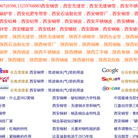
86728398,13259768883
西安钢管，西安无缝管，西安无缝钢管，西安不锈
锅炉管，西安化肥专用管，西安石油裂化管，西安钢管厂，西安铜管，
西安铝棒，西安铝带，西安铜带，西安铜皮，西安不锈钢皮，西安槽钢
锌管，西安螺旋管，西安线材，西安螺纹，西安圆钢，西安钢板，西安镀
钢管，陕西无缝管，陕西无缝钢管，陕西不锈钢管，陕西合金管，陕西
陕西石油裂化管，陕西钢管厂，陕西铜管，陕西铜棒，陕西铜板，陕西
铜带，陕西铜皮，陕西不锈钢皮，陕西槽钢，陕西工字钢，陕西角钢，
材，陕西螺纹，陕西圆钢，陕西钢板，陕西镀锌板，陕西花纹板，陕西弯
在百度搜索
西安铜带：简述铜水(气)管的用途
在谷歌搜
在雅虎搜索
西安铜带：简述铜水(气)管的用途
在搜狗搜
在有道搜索
西安铜带：简述铜水(气)管的用途
在搜搜搜
铜材：什么是H62黄铜
西安铜棒：铍钴铜的力学性能
中国最难当部
分类
西安铜管：无缝铜水管和铜气
江森自控第三
铜带
西安铜材：铜及铜合金特性及
西安铜管：青
铜排厂家
铜业基础知识解析
西安铜棒："磷
铜材：红铜的特性
西安铜材：元素对铜性能的影
楼市调整向二
铜棒：紫铜棒的作用
比亚迪新电池于2015年投
安信期货：沪