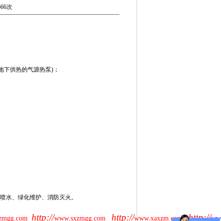
66次
地下供热的气源热泵)；
景观喷水、绿化维护、消防灭火。
http://
http://
http://
zmgg.com
www.sxzmgg.com
www.xaxzm.com
ww