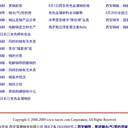
铜材：黄铜材质
8月1日西安有色金属铜价格
西安铜板：铜
铜带：铜水(气)管的用
有色金属材料名词解释
6月20日全国
铜棒：铜以及铜产品分类
本季度里楼市“降价潮”会真
西安铜管：国
铜材：电解铜是怎样生产
俄罗斯总理签署法案&nbs
西安铜材：铜
13日长江有色网有色金
铜材：同样的铜有无本质
铜材：库存“堰塞湖”或
铜板：铜的分类
铜板：电解铜和阴极铜的
铜棒：同样的铜有无本质
铜材：铜基本情况
铜材：铜排介绍
铜棒：青铜和磷铜有什么
27日长江有色金属铜价
Copyright © 2006-2009 www.xacytc.com Corporation, All Rights Reserved
权所有 西安晨腾物资有限公司
陕ICP备19010969号-2
西安铜带：简述铜水(气)管的用途