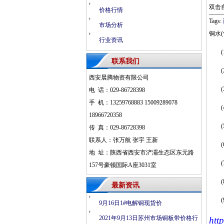
双击
价格行情
Tags:
市场分析
铜水
行业资讯
联系我们
西安晨腾物资有限公司
电 话：029-86728398
手 机：13259768883 15009289078
18966720358
传 真：029-86728398
联系人：张万航 张宇 王新
地 址：陕西省西安市浐灞生态区东元路
157号豪顿国际A座3031室
最新资讯
9月16日1#电解铜现货价
2021年9月13日苏州市场铜板带价格行
htt