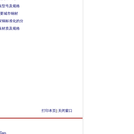
板型号及规格
主要城市铜材
家铜标准化的分
板材质及规格
打印本页
||
关闭窗口
Tags