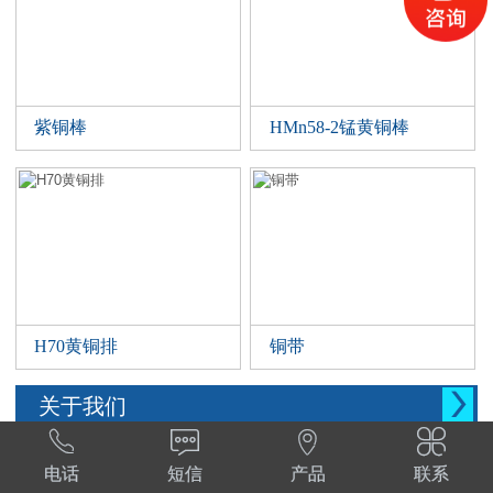
紫铜棒
HMn58-2锰黄铜棒
H70黄铜排
铜带

关于我们




西安晨腾物资有限公司 常年销售铜管，铜棒。
电话
短信
产品
联系
铜棒，铜排等。材质:T1,T2,T3,TP2,Tu1,TU2,